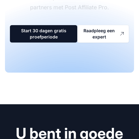
partners met Post Affiliate Pro.
Start 30 dagen gratis
Raadpleeg een
proefperiode
expert
U bent in goede