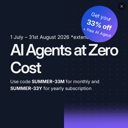
Get your
33% off
+ free AI Agent
1 July – 31st August 2026 *extended
AI Agents at Zero
Cost
Use code
SUMMER-33M
for monthly and
SUMMER-33Y
for yearly subscription