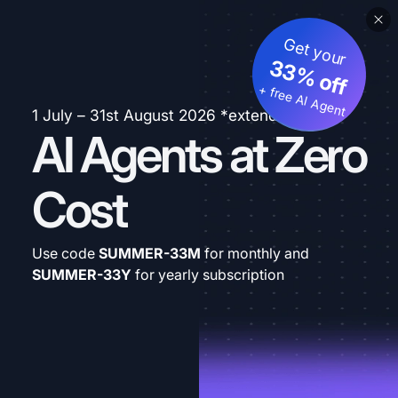
Get your
33% off
+ free AI Agent
1 July – 31st August 2026 *extended
AI Agents at Zero
Cost
Use code
SUMMER-33M
for monthly and
SUMMER-33Y
for yearly subscription