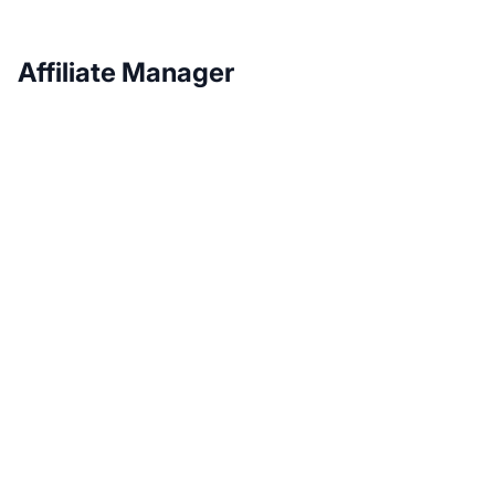
Affiliate Manager
Laat je
affiliateprogramma