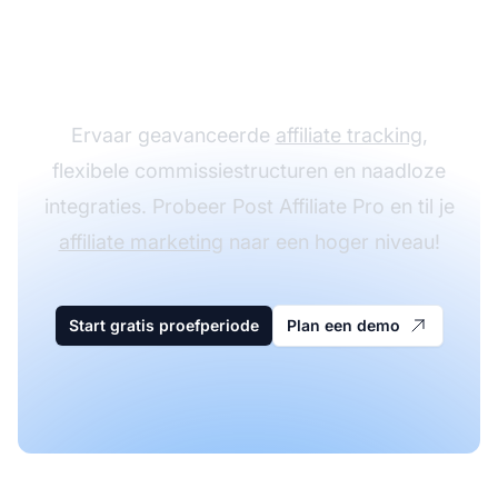
groeien met Post
Affiliate Pro
Ervaar geavanceerde
affiliate tracking
,
flexibele commissiestructuren en naadloze
integraties. Probeer Post Affiliate Pro en til je
affiliate marketing
naar een hoger niveau!
Start gratis proefperiode
Plan een demo