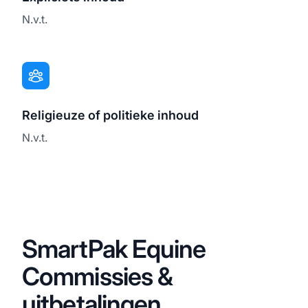
N.v.t.
Religieuze of politieke inhoud
N.v.t.
SmartPak Equine
Commissies &
uitbetalingen