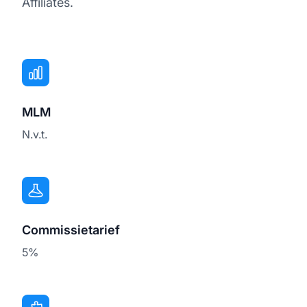
Affiliates.
MLM
N.v.t.
Commissietarief
5%