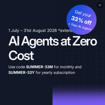
Get your
33% off
+ free AI Agent
1 July – 31st August 2026 *extended
AI Agents at Zero
Cost
Use code
SUMMER-33M
for monthly and
SUMMER-33Y
for yearly subscription