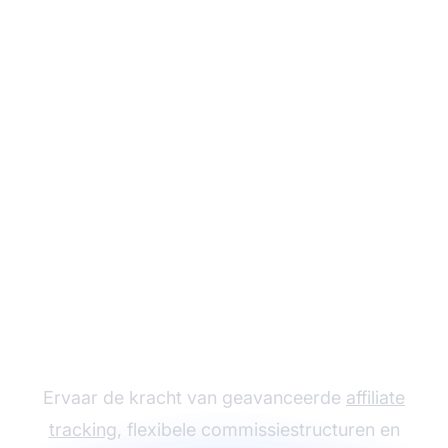
Laat je
affiliateprogramma
groeien met Post
Affiliate Pro
Ervaar de kracht van geavanceerde
affiliate
tracking
, flexibele commissiestructuren en