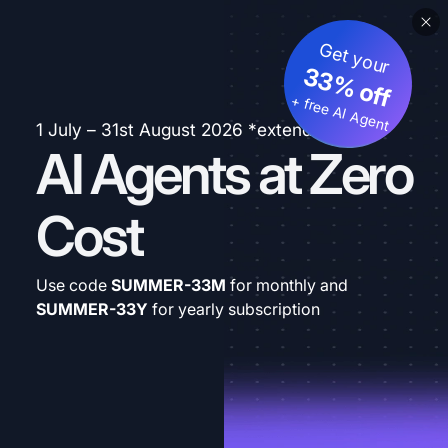
Get your
33% off
+ free AI Agent
1 July – 31st August 2026 *extended
AI Agents at Zero
Cost
Use code
SUMMER-33M
for monthly and
SUMMER-33Y
for yearly subscription