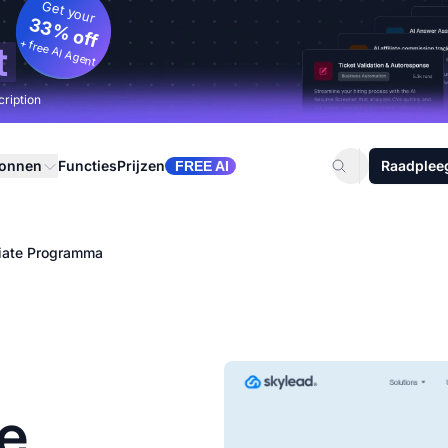
Get your
33% off
+ free AI Agent
t
cription
ronnen
Functies
Prijzen
Raadplee
FREE AI
liate Programma
te