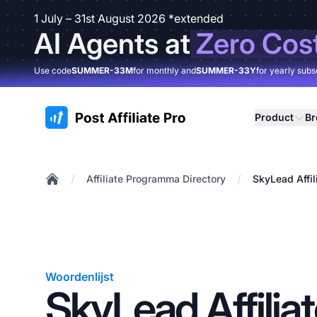
1 July – 31st August 2026 *extended
AI Agents at
Zero Cos
Use code
SUMMER-33M
for monthly and
SUMMER-33Y
for yearly subs
:site.title
Product
B
/
/
Affiliate Programma Directory
SkyLead Affi
Home
Woordenlijst
SkyLead Affilia