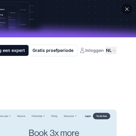
g een expert
Gratis proefperiode
Inloggen
NL