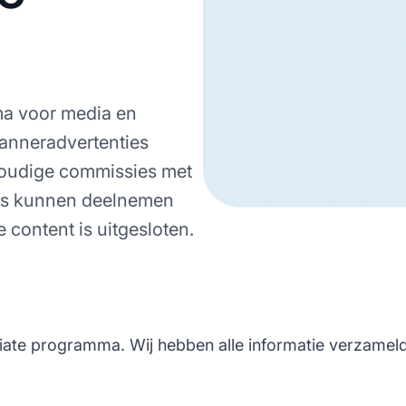
ma voor media en
banneradvertenties
voudige commissies met
ates kunnen deelnemen
 content is uitgesloten.
iate programma. Wij hebben alle informatie verzameld d