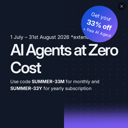
Get your
33% off
+ free AI Agent
1 July – 31st August 2026 *extended
AI Agents at Zero
Cost
Use code
SUMMER-33M
for monthly and
SUMMER-33Y
for yearly subscription