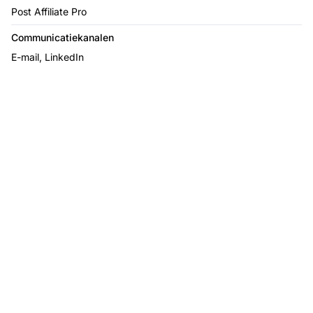
Post Affiliate Pro
Communicatiekanalen
E-mail, LinkedIn
Laat je
affiliateprogramma
groeien met Post
Affiliate Pro