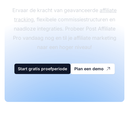
Ervaar de kracht van geavanceerde
affiliate
tracking
, flexibele commissiestructuren en
naadloze integraties. Probeer Post Affiliate
Pro vandaag nog en til je affiliate marketing
naar een hoger niveau!
Start gratis proefperiode
Plan een demo