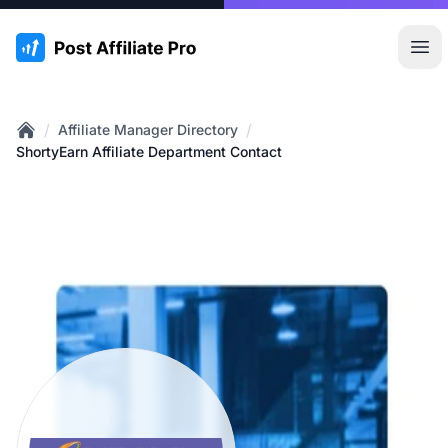
:site.title
Hoo
/
/
Affiliate Manager Directory
Home
ShortyEarn Affiliate Department Contact