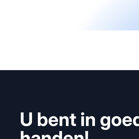
U bent in goe
handen!