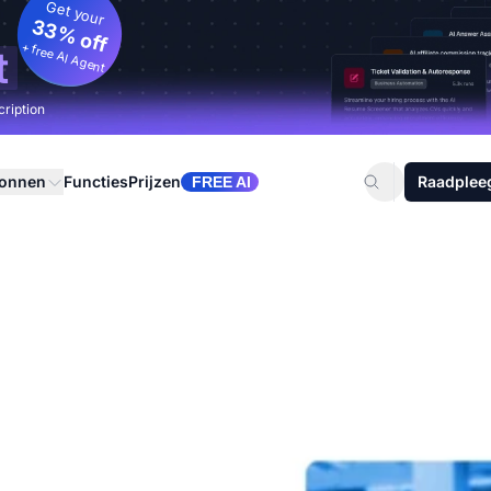
Get your
33% off
+ free AI Agent
t
cription
ronnen
Functies
Prijzen
Raadplee
FREE AI