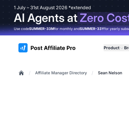
1 July – 31st August 2026 *extended
AI Agents at
Zero Cos
Use code
SUMMER-33M
for monthly and
SUMMER-33Y
for yearly subs
:site.title
Product
B
/
/
Affiliate Manager Directory
Sean Nelson
Home