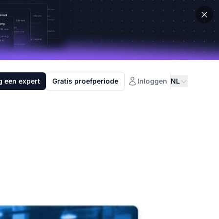
g een expert
Gratis proefperiode
Inloggen
NL