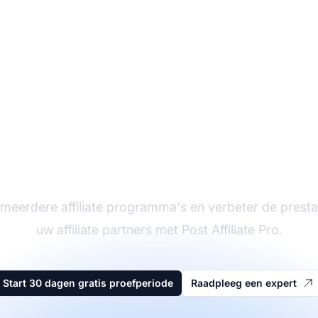
eider in affiliate sof
meerdere affiliate programma's en verbeter de presta
uw affiliate partners met Post Affiliate Pro.
Start 30 dagen gratis proefperiode
Raadpleeg een expert