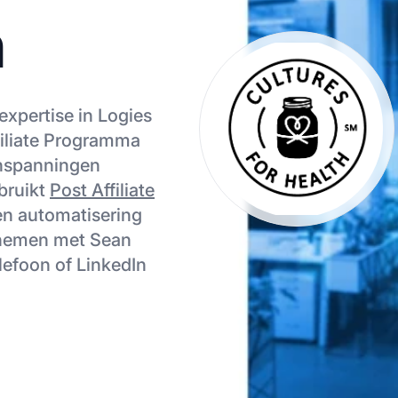
n
expertise in Logies
filiate Programma
-inspanningen
bruikt
Post Affiliate
en automatisering
e nemen met Sean
lefoon of LinkedIn