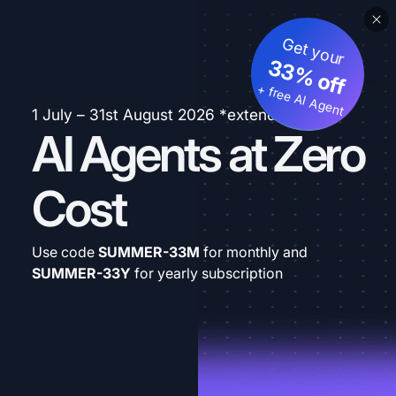
Get your
33% off
+ free AI Agent
1 July – 31st August 2026 *extended
AI Agents at Zero
Cost
Use code
SUMMER-33M
for monthly and
SUMMER-33Y
for yearly subscription