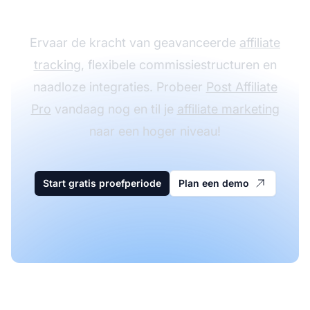
Affiliate Pro
Ervaar de kracht van geavanceerde
affiliate
tracking
, flexibele commissiestructuren en
naadloze integraties. Probeer
Post Affiliate
Pro
vandaag nog en til je
affiliate marketing
naar een hoger niveau!
Start gratis proefperiode
Plan een demo