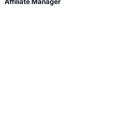
Affiliate Manager
Laat je
affiliateprogramma
groeien met Post