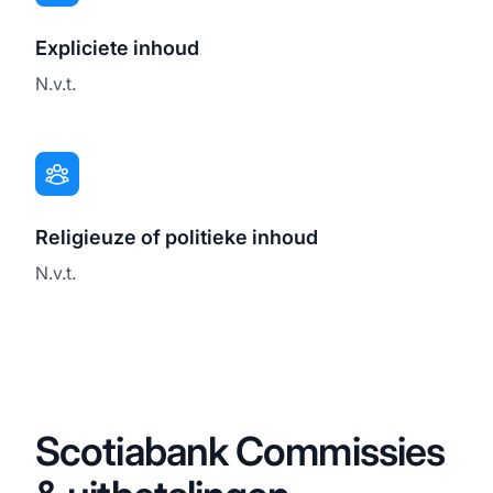
Expliciete inhoud
N.v.t.
Religieuze of politieke inhoud
N.v.t.
Scotiabank Commissies