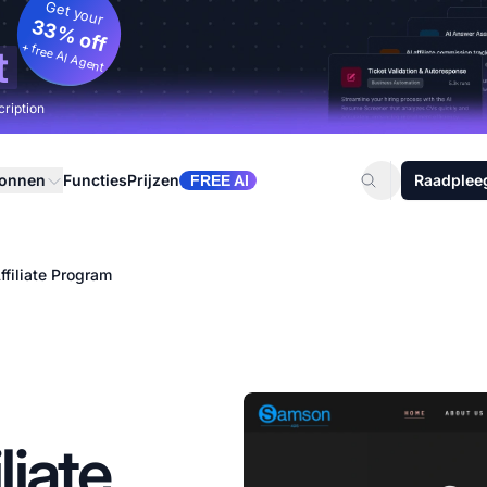
Get your
33% off
+ free AI Agent
t
cription
ronnen
Functies
Prijzen
Raadplee
FREE AI
filiate Program
iate