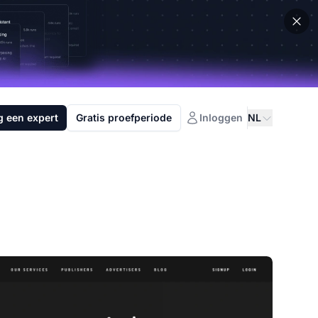
g een expert
Gratis proefperiode
Inloggen
NL