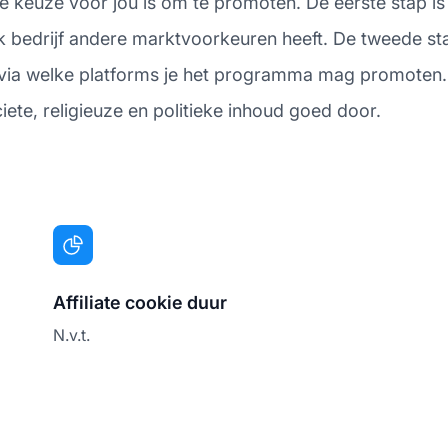
ste keuze voor jou is om te promoten. De eerste stap 
 bedrijf andere marktvoorkeuren heeft. De tweede st
 via welke platforms je het programma mag promoten.
te, religieuze en politieke inhoud goed door.
Affiliate cookie duur
N.v.t.