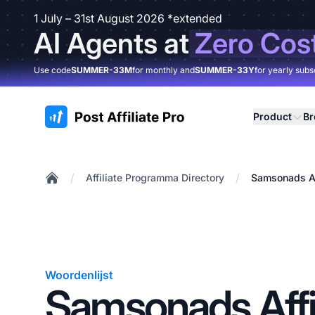
1 July – 31st August 2026 *extended
AI Agents at
Zero Cos
Use code
SUMMER-33M
for monthly and
SUMMER-33Y
for yearly subs
:site.title
Product
B
/
/
Affiliate Programma Directory
Samsonads Af
Home
Woordenlijst
Samsonads Affil