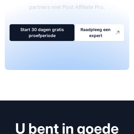
partners met Post Affiliate Pro.
Start 30 dagen gratis
Raadpleeg een
proefperiode
expert
U bent in goede