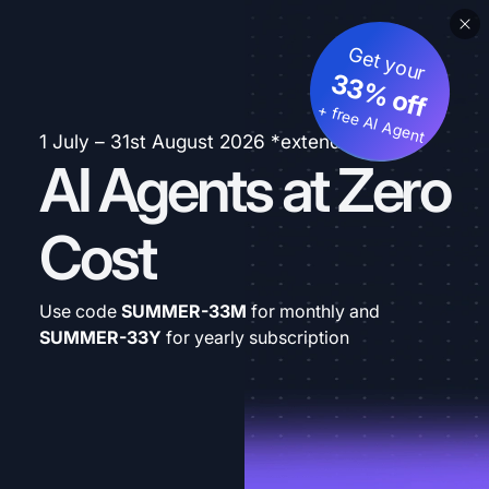
Get your
33% off
+ free AI Agent
1 July – 31st August 2026 *extended
AI Agents at Zero
Cost
Use code
SUMMER-33M
for monthly and
SUMMER-33Y
for yearly subscription