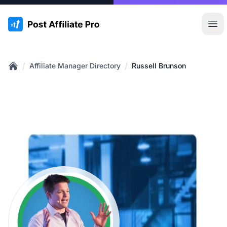
:site.title
Hoo
/
/
Affiliate Manager Directory
Russell Brunson
Home