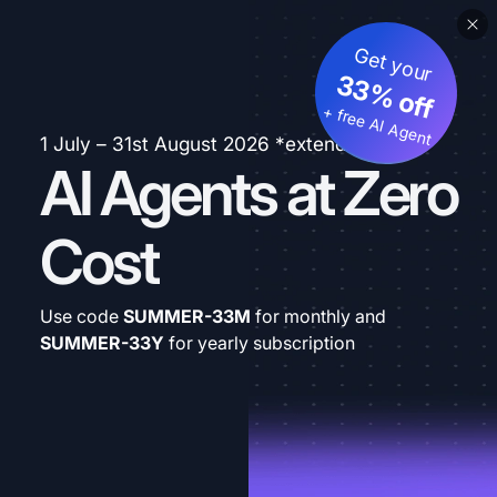
Get your
33% off
+ free AI Agent
1 July – 31st August 2026 *extended
AI Agents at Zero
Cost
Use code
SUMMER-33M
for monthly and
SUMMER-33Y
for yearly subscription