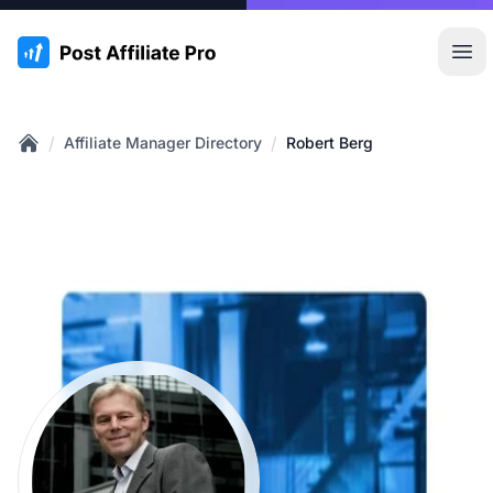
:site.title
Hoo
/
/
Affiliate Manager Directory
Robert Berg
Home