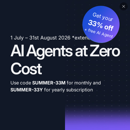
Get your
33% off
+ free AI Agent
1 July – 31st August 2026 *extended
AI Agents at Zero
Cost
Use code
SUMMER-33M
for monthly and
SUMMER-33Y
for yearly subscription