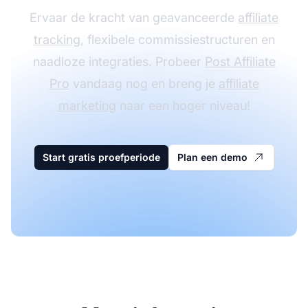
Ervaar de kracht van geavanceerde
affiliate
tracking
, flexibele commissiestructuren en
naadloze integraties. Probeer
Post Affiliate
Pro
vandaag nog en breng je
affiliate
marketing
naar een hoger niveau!
Start gratis proefperiode
Plan een demo