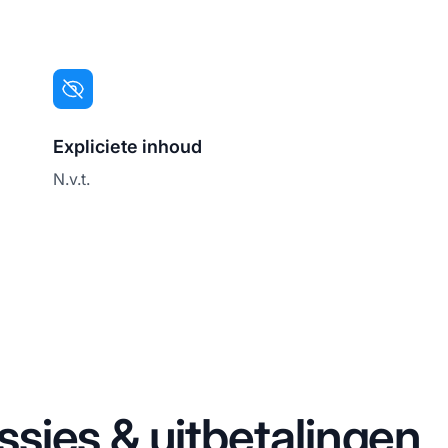
Expliciete inhoud
N.v.t.
sies & uitbetalingen