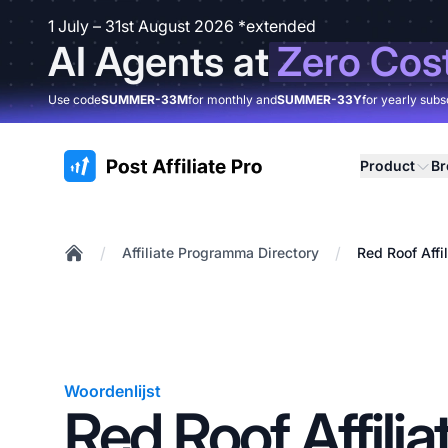
1 July – 31st August 2026 *extended
AI Agents at
Zero Cos
Use code
SUMMER-33M
for monthly and
SUMMER-33Y
for yearly subs
:site.title
Product
B
/
/
Affiliate Programma Directory
Red Roof Affi
Home
Woordenlijst
Red Roof Affilia