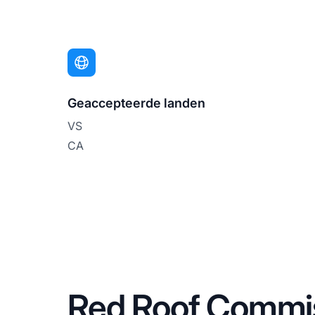
Geaccepteerde landen
VS
CA
Red Roof Commis