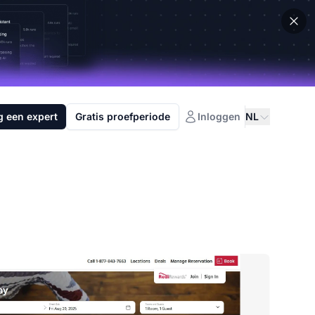
g een expert
Gratis proefperiode
Inloggen
NL