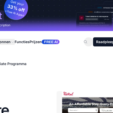
Get your
33% off
+ free AI Agent
t
cription
ronnen
Functies
Prijzen
Raadplee
FREE AI
liate Programma
te