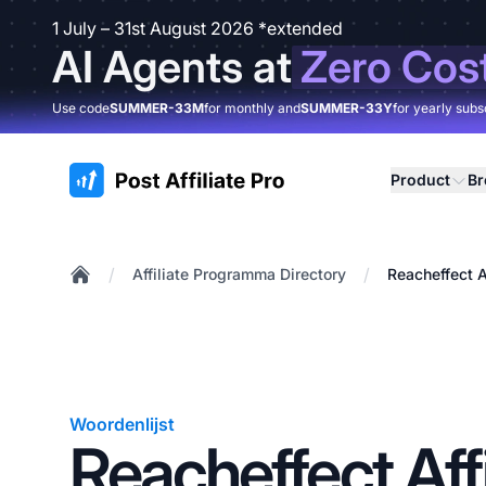
1 July – 31st August 2026 *extended
AI Agents at
Zero Cos
Use code
SUMMER-33M
for monthly and
SUMMER-33Y
for yearly subs
:site.title
Product
B
/
/
Affiliate Programma Directory
Reacheffect A
Home
Woordenlijst
Reacheffect Affi