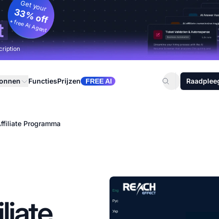
Get your
33% off
+ free AI Agent
t
cription
ronnen
Functies
Prijzen
Raadplee
FREE AI
ffiliate Programma
liate