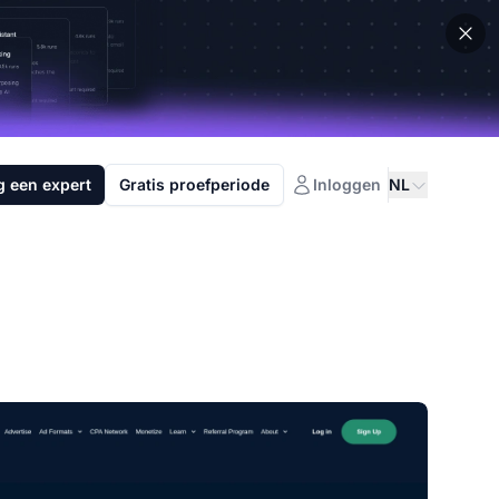
g een expert
Gratis proefperiode
Inloggen
NL