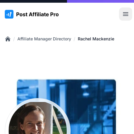
:site.title
Hoo
/
/
Affiliate Manager Directory
Rachel Mackenzie
Home