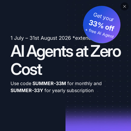
Get your
33% off
+ free AI Agent
1 July – 31st August 2026 *extended
AI Agents at Zero
Cost
Use code
SUMMER-33M
for monthly and
SUMMER-33Y
for yearly subscription