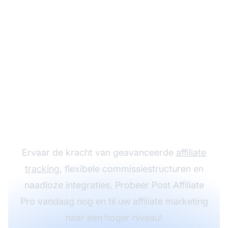
Laat uw
affiliateprogramma
groeien met Post
Affiliate Pro
Ervaar de kracht van geavanceerde
affiliate
tracking
, flexibele commissiestructuren en
naadloze integraties. Probeer Post Affiliate
Pro vandaag nog en til uw affiliate marketing
naar een hoger niveau!