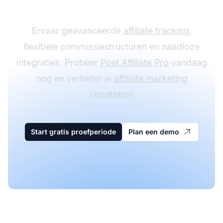
met Post Affiliate Pro
Ervaar geavanceerde
affiliate tracking
,
flexibele commissiestructuren en naadloze
integraties. Probeer
Post Affiliate Pro
vandaag
nog en verbeter je
affiliate marketing
resultaten!
Start gratis proefperiode
Plan een demo