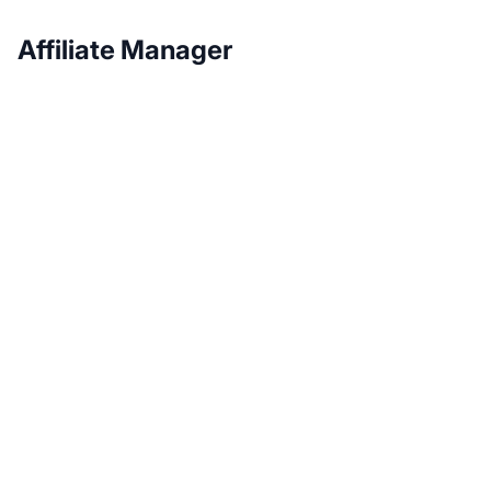
Affiliate Manager
Laat je affiliate
programma groeien