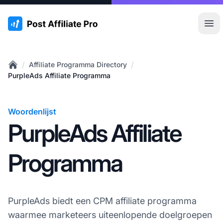
:site.title
Hoo
/
/
Affiliate Programma Directory
Home
PurpleAds Affiliate Programma
Woordenlijst
PurpleAds Affiliate
Programma
PurpleAds biedt een CPM affiliate programma
waarmee marketeers uiteenlopende doelgroepen