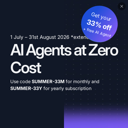
Get your
33% off
+ free AI Agent
1 July – 31st August 2026 *extended
AI Agents at Zero
Cost
Use code
SUMMER-33M
for monthly and
SUMMER-33Y
for yearly subscription