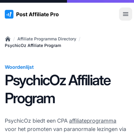
:site.title
Hoo
/
/
Affiliate Programma Directory
Home
PsychicOz Affiliate Program
Woordenlijst
PsychicOz Affiliate
Program
PsychicOz biedt een CPA
affiliateprogramma
voor het promoten van paranormale lezingen via