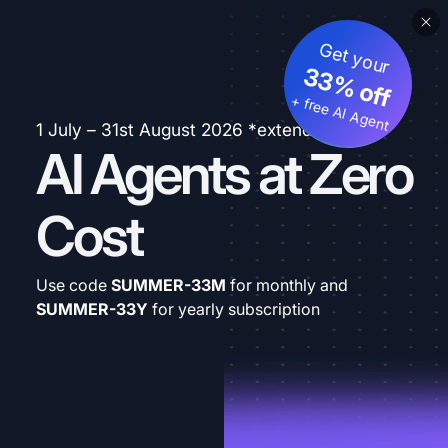
Get your
33% off
+ free AI Agent
1 July – 31st August 2026 *extended
AI Agents at Zero
Cost
Use code
SUMMER-33M
for monthly and
SUMMER-33Y
for yearly subscription