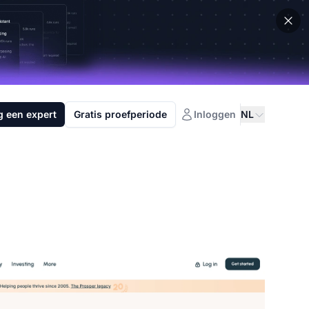
g een expert
Gratis proefperiode
Inloggen
NL