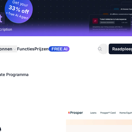
Get your
33% off
+ free AI Agent
t
cription
ronnen
Functies
Prijzen
Raadplee
FREE AI
iate Programma
e