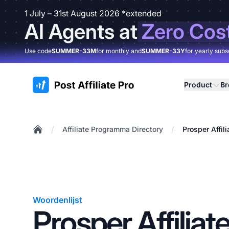
1 July – 31st August 2026 *extended
AI Agents at
Zero Cos
Use code
SUMMER-33M
for monthly and
SUMMER-33Y
for yearly subs
:site.title
Product
B
/
/
Affiliate Programma Directory
Prosper Affil
Home
Woordenlijst
Prosper Affiliat