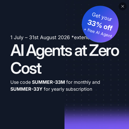
Get your
33% off
+ free AI Agent
1 July – 31st August 2026 *extended
AI Agents at Zero
Cost
Use code
SUMMER-33M
for monthly and
SUMMER-33Y
for yearly subscription