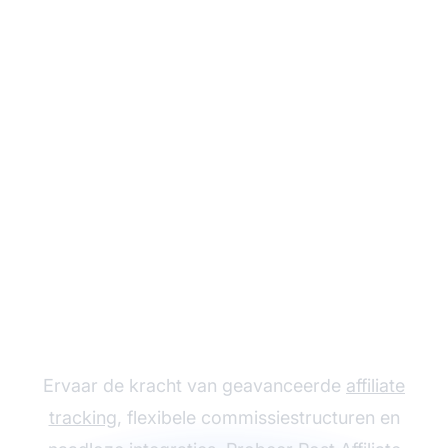
Laat je affiliate
programma groeien
met Post Affiliate Pro
Ervaar de kracht van geavanceerde
affiliate
tracking
, flexibele commissiestructuren en