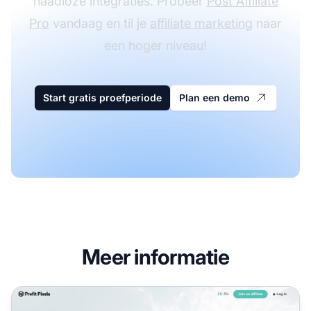
naadloze integraties. Probeer
Post Affiliate
Pro
vandaag en til je
affiliate marketing
naar
een hoger niveau!
Start gratis proefperiode
Plan een demo
Meer informatie
Profit Pixels Affiliate Program