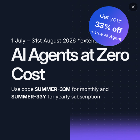
Get your
33% off
+ free AI Agent
1 July – 31st August 2026 *extended
AI Agents at Zero
Cost
Use code
SUMMER-33M
for monthly and
SUMMER-33Y
for yearly subscription