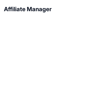
Affiliate Manager
Laat je affiliate
programma groeien
met Post Affiliate Pro