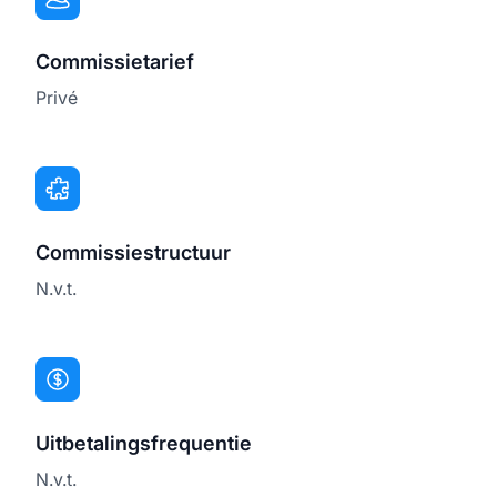
Commissietarief
Privé
Commissiestructuur
N.v.t.
Uitbetalingsfrequentie
N.v.t.