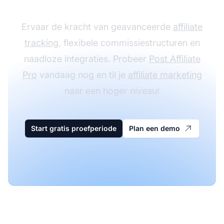
Ervaar de kracht van geavanceerde
affiliate
tracking
, flexibele commissiestructuren en
naadloze integraties. Probeer
Post Affiliate
Pro
vandaag nog en til je
affiliate marketing
naar een hoger niveau!
Start gratis proefperiode
Plan een demo