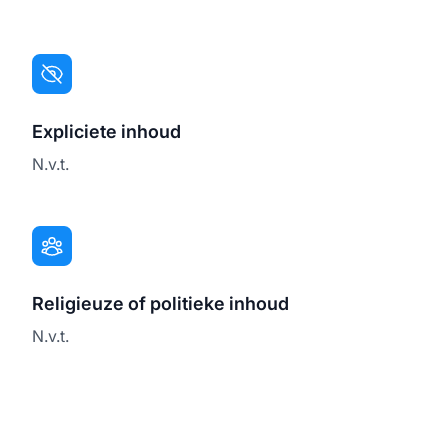
Expliciete inhoud
N.v.t.
Religieuze of politieke inhoud
N.v.t.