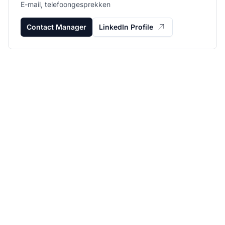
E-mail, telefoongesprekken
Contact Manager
LinkedIn Profile
Laat je affiliate
programma groeien