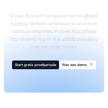
met Post Affiliate Pro
Ervaar de kracht van geavanceerde
affiliate
tracking
, flexibele commissie-structuren en
naadloze integraties. Probeer
Post Affiliate
Pro
vandaag nog en til je
affiliate marketing
naar een hoger niveau!
Start gratis proefperiode
Plan een demo