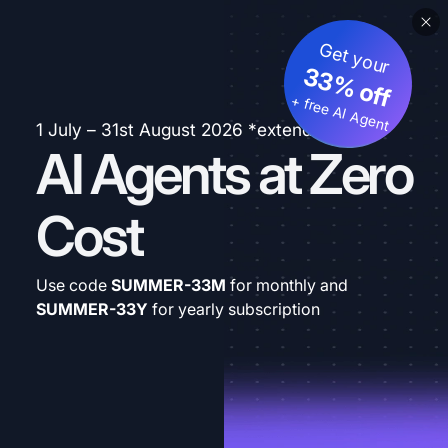
Get your
33% off
+ free AI Agent
1 July – 31st August 2026 *extended
AI Agents at Zero
Cost
Use code
SUMMER-33M
for monthly and
SUMMER-33Y
for yearly subscription