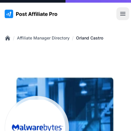
:site.title
Hoo
/
/
Affiliate Manager Directory
Orland Castro
Home