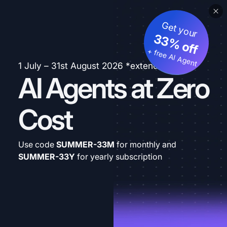
Get your
33% off
+ free AI Agent
1 July – 31st August 2026 *extended
AI Agents at Zero
Cost
Use code
SUMMER-33M
for monthly and
SUMMER-33Y
for yearly subscription