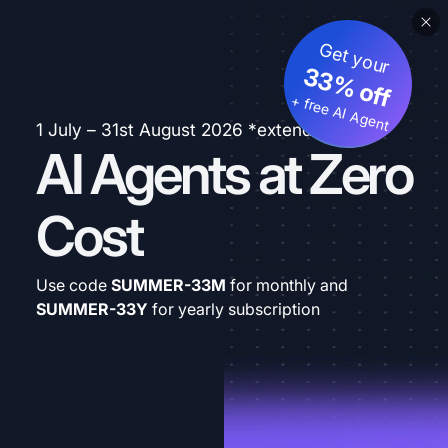
Get your
33% off
+ free AI Agent
1 July – 31st August 2026 *extended
AI Agents at Zero
Cost
Use code
SUMMER-33M
for monthly and
SUMMER-33Y
for yearly subscription