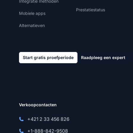
Integratie methoden
Prestatiestatus
Mobiele apps
Alternatieven
Start gratis proefperiode
Raadpleeg een expert
Verkoopcontacten
+421 2 33 456 826
+1-888-842-9508