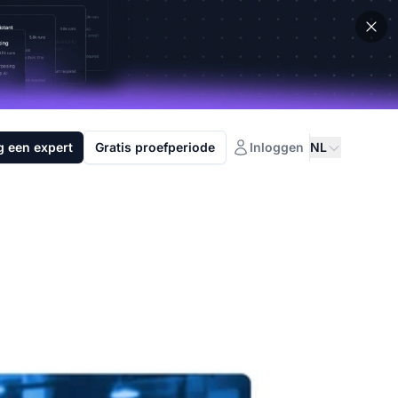
g een expert
Gratis proefperiode
Inloggen
NL