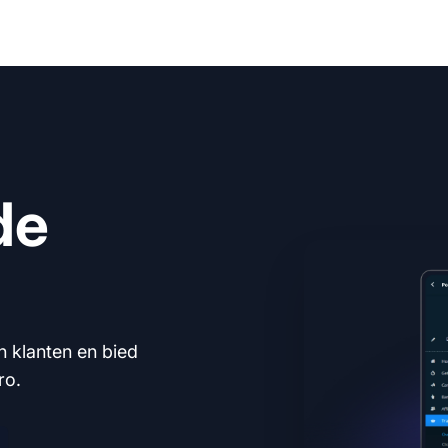
de
n klanten en bied
ro.