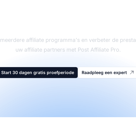
eider in affiliate sof
meerdere affiliate programma's en verbeter de presta
uw affiliate partners met Post Affiliate Pro.
Start 30 dagen gratis proefperiode
Raadpleeg een expert