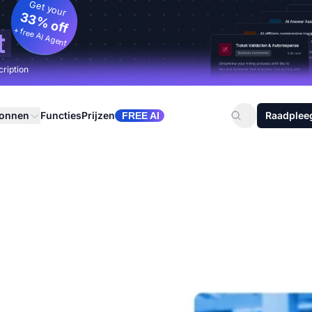
Get your
33% off
+ free AI Agent
t
cription
ronnen
Functies
Prijzen
Raadplee
FREE AI