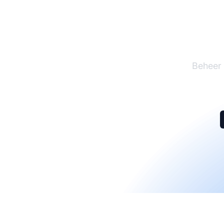
De l
Beheer 