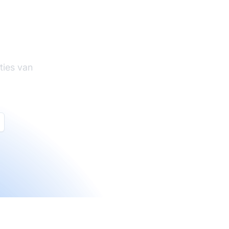
tware
ties van