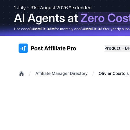
1 July – 31st August 2026 *extended
AI Agents at
Zero Cos
Use code
SUMMER-33M
for monthly and
SUMMER-33Y
for yearly subs
:site.title
Product
B
/
/
Affiliate Manager Directory
Olivier Courtois
Home