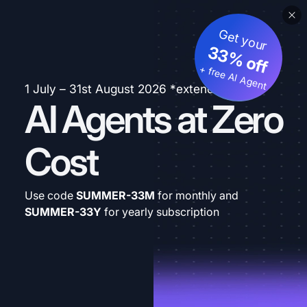
Get your
33% off
+ free AI Agent
1 July – 31st August 2026 *extended
AI Agents at Zero
Cost
Use code
SUMMER-33M
for monthly and
SUMMER-33Y
for yearly subscription