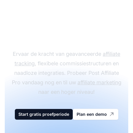
Laat uw affiliate
programma groeien
met Post Affiliate Pro
Ervaar de kracht van geavanceerde
affiliate
tracking
, flexibele commissiestructuren en
naadloze integraties. Probeer Post Affiliate
Pro vandaag nog en til uw
affiliate marketing
naar een hoger niveau!
Start gratis proefperiode
Plan een demo