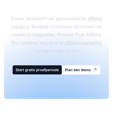
met Post Affiliate Pro
Ervaar de kracht van geavanceerde
affiliate
tracking
, flexibele commissie structuren en
naadloze integraties. Probeer Post Affiliate
Pro vandaag nog en til je
affiliate marketing
naar een hoger niveau!
Start gratis proefperiode
Plan een demo