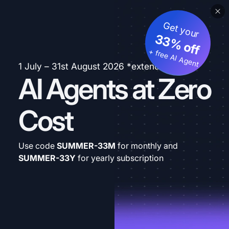
Get your
33% off
+ free AI Agent
1 July – 31st August 2026 *extended
AI Agents at Zero
Cost
Use code
SUMMER-33M
for monthly and
SUMMER-33Y
for yearly subscription