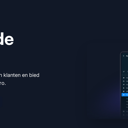
de
n klanten en bied
ro.