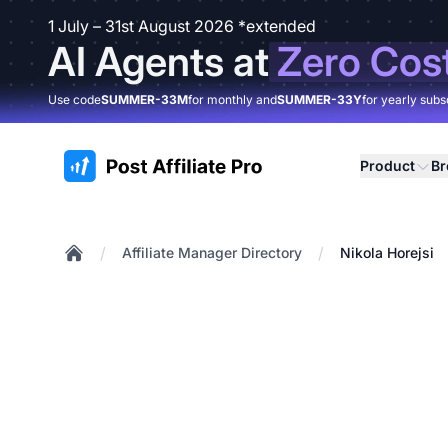
1 July – 31st August 2026 *extended
AI Agents at
Zero Cos
Use code
SUMMER-33M
for monthly and
SUMMER-33Y
for yearly subs
:site.title
Product
B
/
/
Affiliate Manager Directory
Nikola Horejsi
Home