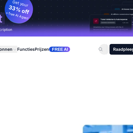
Get your
33% off
+ free AI Agent
t
cription
ronnen
Functies
Prijzen
Raadplee
FREE AI