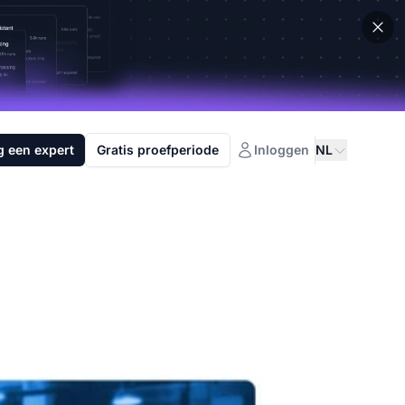
g een expert
Gratis proefperiode
Inloggen
NL