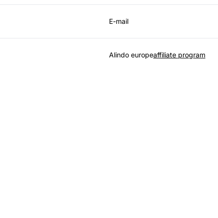
E-mail
Alindo europe
affiliate program
eider in affiliate sof