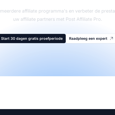
meerdere affiliate programma's en verbeter de presta
uw affiliate partners met Post Affiliate Pro.
Start 30 dagen gratis proefperiode
Raadpleeg een expert