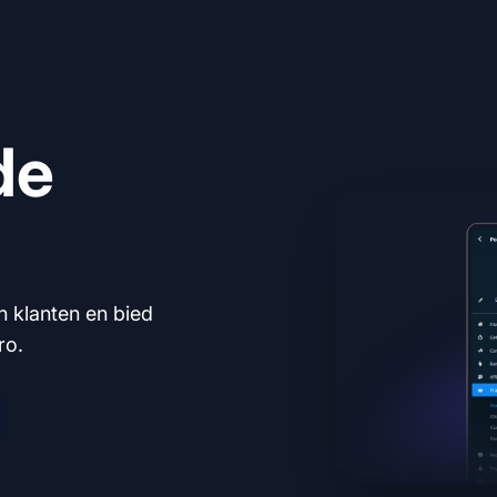
de
n klanten en bied
ro.