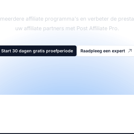
meerdere affiliate programma's en verbeter de presta
uw affiliate partners met Post Affiliate Pro.
Start 30 dagen gratis proefperiode
Raadpleeg een expert