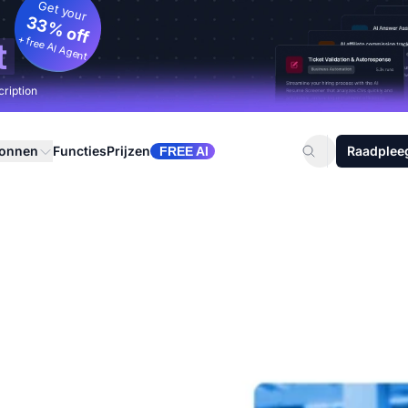
Get your
33% off
+ free AI Agent
t
cription
ronnen
Functies
Prijzen
Raadplee
FREE AI