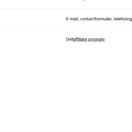
E-mail, contactformulier, telefoo
Dell
affiliate program
eider in affiliate sof