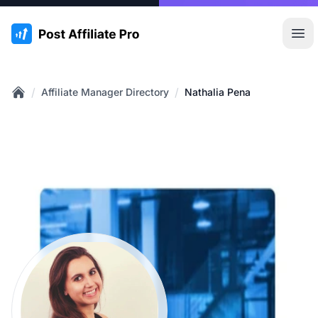
:site.title
Hoo
/
/
Affiliate Manager Directory
Nathalia Pena
Home