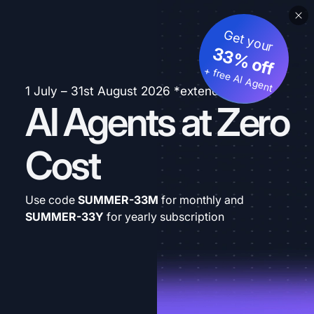
Get your
33% off
+ free AI Agent
1 July – 31st August 2026 *extended
AI Agents at Zero
Cost
Use code
SUMMER-33M
for monthly and
SUMMER-33Y
for yearly subscription