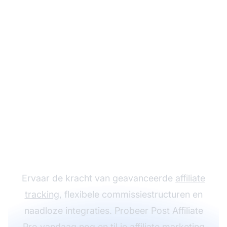
Laat je
affiliateprogramma
groeien met Post
Affiliate Pro
Ervaar de kracht van geavanceerde
affiliate
tracking
, flexibele commissiestructuren en
naadloze integraties. Probeer Post Affiliate
Pro vandaag nog en til je
affiliate marketing