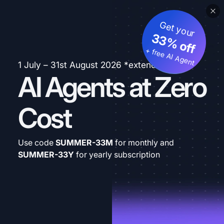
Get your
33% off
+ free AI Agent
1 July – 31st August 2026 *extended
AI Agents at Zero
Cost
Use code
SUMMER-33M
for monthly and
SUMMER-33Y
for yearly subscription