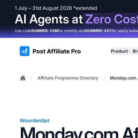
1 July – 31st August 2026 *extended
AI Agents at
Zero Cos
Use code
SUMMER-33M
for monthly and
SUMMER-33Y
for yearly subs
:site.title
Product
B
/
/
Affiliate Programma Directory
Monday.com A
Home
Woordenlijst
Monday.com Aff