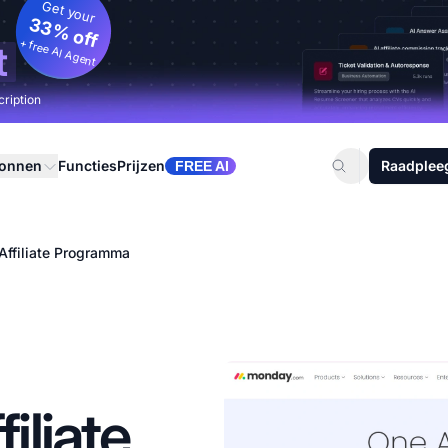
Get your
33% off
+ free AI Agent
t
cription
ronnen
Functies
Prijzen
Raadplee
FREE AI
ffiliate Programma
iliate