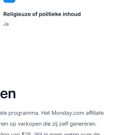
Religieuze of politieke inhoud
Ja
gen
iliate programma. Het Monday.com affiliate
en op verkopen die zij zelf genereren.
ling van $25. Wil je meer weten over de