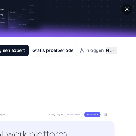
g een expert
Gratis proefperiode
Inloggen
NL