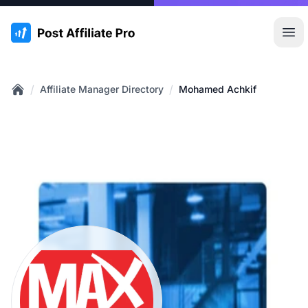
:site.title
Hoo
/
/
Affiliate Manager Directory
Mohamed Achkif
Home