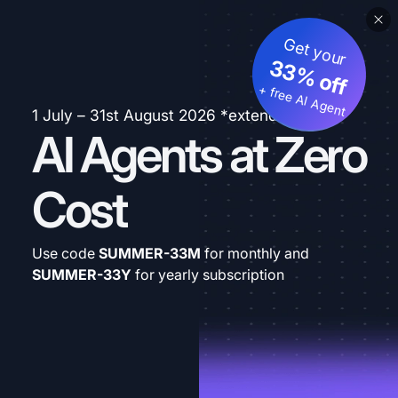
Get your
33% off
+ free AI Agent
1 July – 31st August 2026 *extended
AI Agents at Zero
Cost
Use code
SUMMER-33M
for monthly and
SUMMER-33Y
for yearly subscription