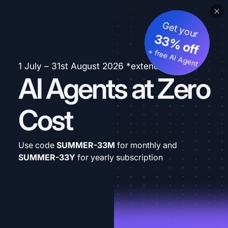
Get your
33% off
+ free AI Agent
1 July – 31st August 2026 *extended
AI Agents at Zero
Cost
Use code
SUMMER-33M
for monthly and
SUMMER-33Y
for yearly subscription