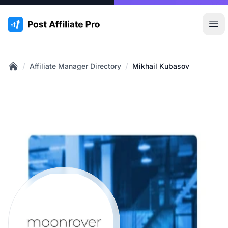
:site.title
Hoo
/
/
Affiliate Manager Directory
Mikhail Kubasov
Home