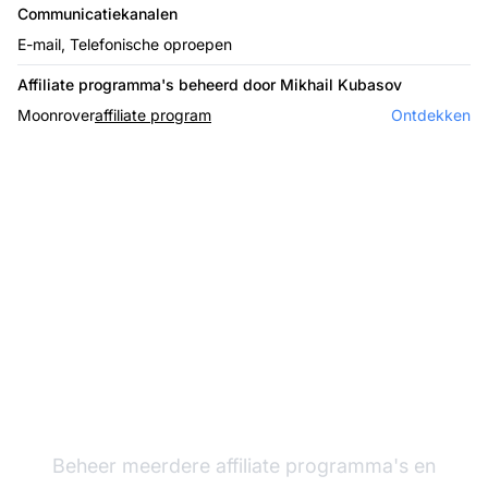
Communicatiekanalen
E-mail, Telefonische oproepen
Affiliate programma's beheerd door Mikhail Kubasov
Moonrover
affiliate program
Ontdekken
De leider in affiliate
software
Beheer meerdere affiliate programma's en