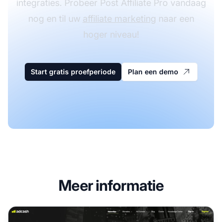
integraties. Probeer Post Affiliate Pro vandaag
nog en til uw
affiliate marketing
naar een
hoger niveau!
Start gratis proefperiode
Plan een demo
Meer informatie
Adcash Affiliate Programma