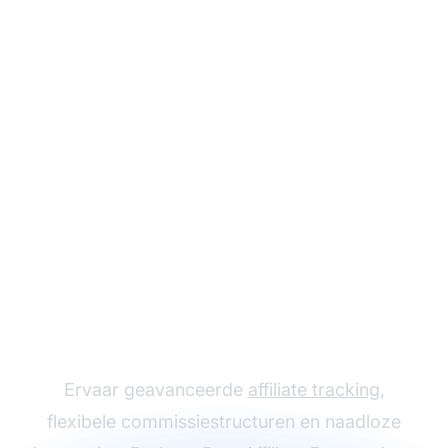
Laat uw
affiliateprogramma
groeien met Post
Affiliate Pro
Ervaar geavanceerde
affiliate tracking
,
flexibele commissiestructuren en naadloze