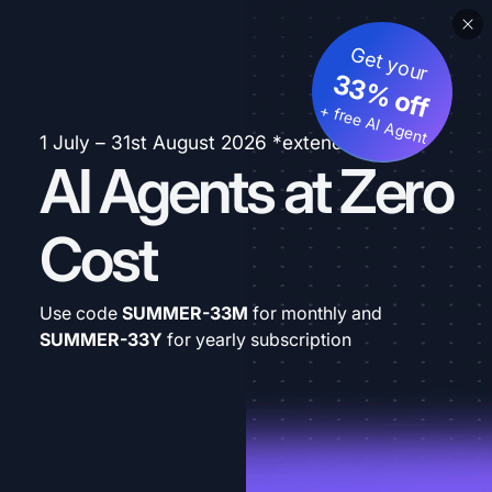
Get your
33% off
+ free AI Agent
1 July – 31st August 2026 *extended
AI Agents at Zero
Cost
Use code
SUMMER-33M
for monthly and
SUMMER-33Y
for yearly subscription