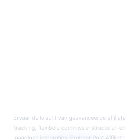
Laat je affiliate
programma groeien
met Post Affiliate Pro
Ervaar de kracht van geavanceerde
affiliate
tracking
, flexibele commissie-structuren en
naadloze integraties. Probeer Post Affiliate