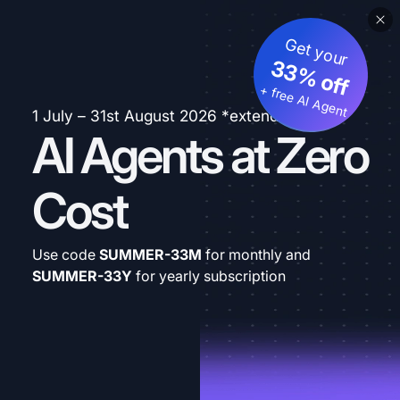
Get your
33% off
+ free AI Agent
1 July – 31st August 2026 *extended
AI Agents at Zero
Cost
Use code
SUMMER-33M
for monthly and
SUMMER-33Y
for yearly subscription