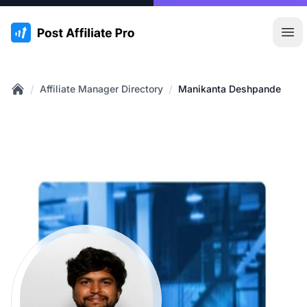
:site.title
Hoo
/
/
Affiliate Manager Directory
Manikanta Deshpande
Home