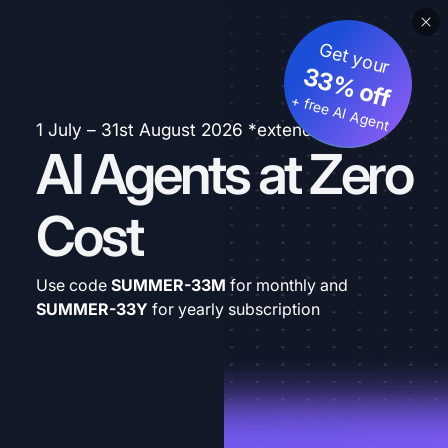
Get your
33% off
+ free AI Agent
1 July – 31st August 2026 *extended
AI Agents at Zero
Cost
Use code
SUMMER-33M
for monthly and
SUMMER-33Y
for yearly subscription