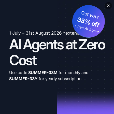
Get your
33% off
+ free AI Agent
1 July – 31st August 2026 *extended
AI Agents at Zero
Cost
Use code
SUMMER-33M
for monthly and
SUMMER-33Y
for yearly subscription