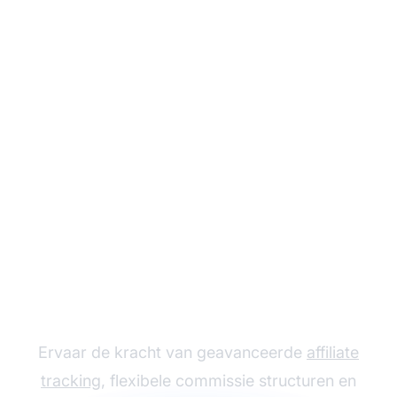
Laat uw affiliate
programma groeien
met Post Affiliate Pro
Ervaar de kracht van geavanceerde
affiliate
tracking
, flexibele commissie structuren en