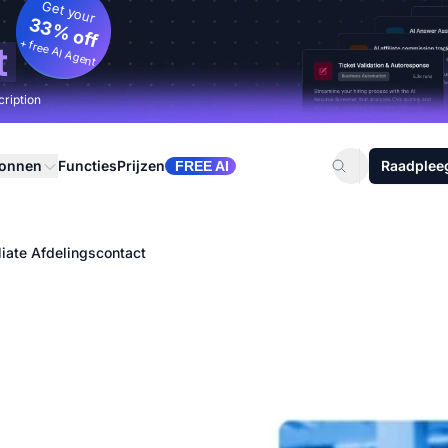
Get your
33% off
+ free AI Agent
t
cription
ronnen
Functies
Prijzen
Raadplee
FREE AI
liate Afdelingscontact