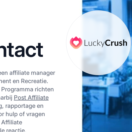
ntact
een affiliate manager
ment en Recreatie.
e Programma richten
aarbij
Post Affiliate
g, rapportage en
or hulp of vragen
ffiliate
e reactie.