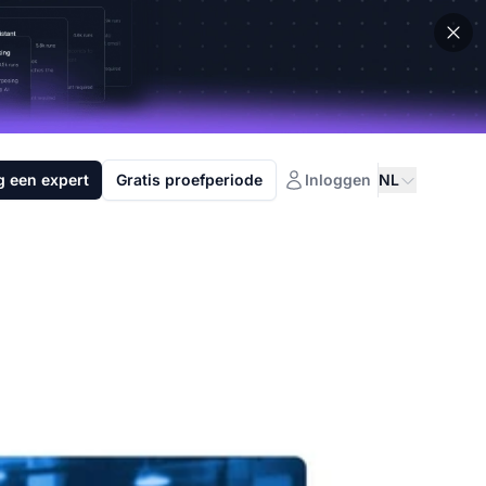
g een expert
Gratis proefperiode
Inloggen
NL