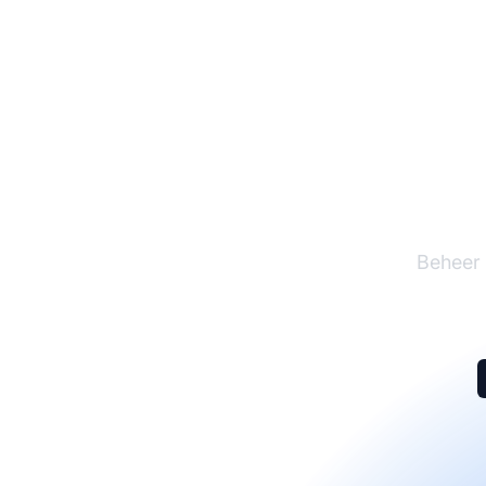
De l
Beheer 