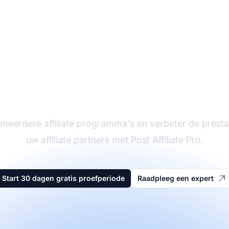
eider in affiliate sof
meerdere affiliate programma's en verbeter de presta
uw affiliate partners met Post Affiliate Pro.
Start 30 dagen gratis proefperiode
Raadpleeg een expert