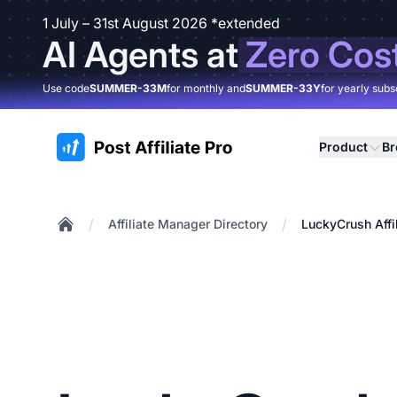
1 July – 31st August 2026 *extended
AI Agents at
Zero Cos
Use code
SUMMER-33M
for monthly and
SUMMER-33Y
for yearly subs
:site.title
Product
B
/
/
Affiliate Manager Directory
LuckyCrush Affi
Home