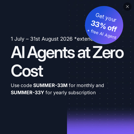
Get your
33% off
+ free AI Agent
1 July – 31st August 2026 *extended
AI Agents at Zero
Cost
Use code
SUMMER-33M
for monthly and
SUMMER-33Y
for yearly subscription