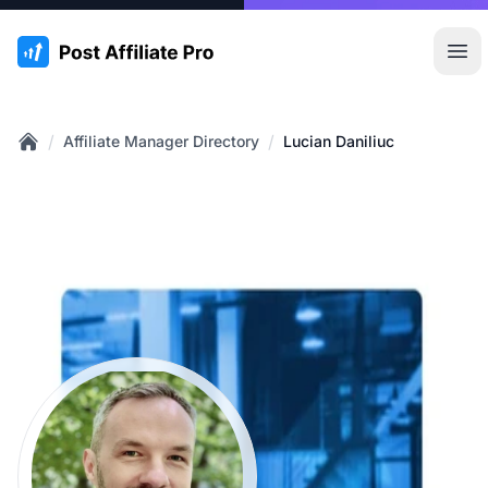
:site.title
Hoo
/
/
Affiliate Manager Directory
Lucian Daniliuc
Home