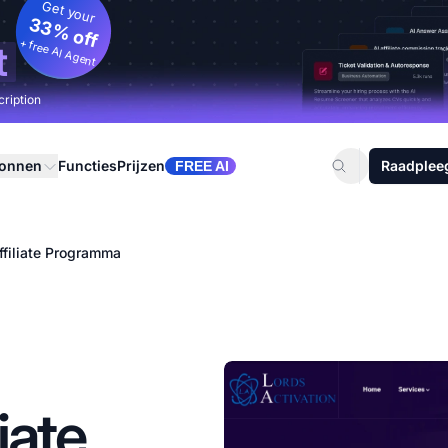
Get your
33% off
+ free AI Agent
t
cription
ronnen
Functies
Prijzen
Raadplee
FREE AI
ffiliate Programma
iate