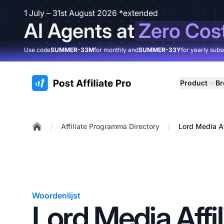
1 July – 31st August 2026 *extended
AI Agents at
Zero Cos
Use code
SUMMER-33M
for monthly and
SUMMER-33Y
for yearly subs
:site.title
Product
B
/
/
Affiliate Programma Directory
Lord Media A
Home
Woordenlijst
Lord Media Affil