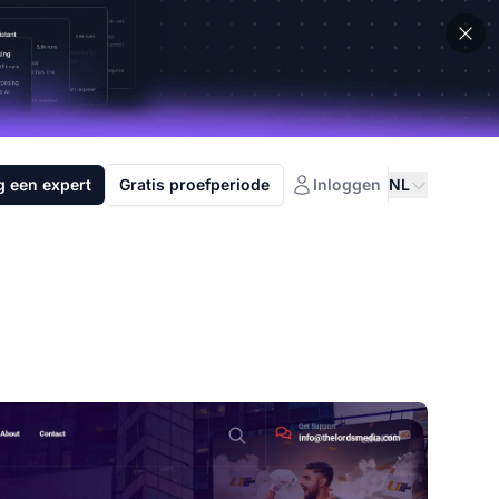
g een expert
Gratis proefperiode
Inloggen
NL