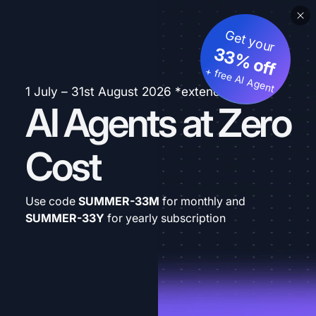
Get your
33% off
+ free AI Agent
1 July – 31st August 2026 *extended
AI Agents at Zero
Cost
Use code
SUMMER-33M
for monthly and
SUMMER-33Y
for yearly subscription