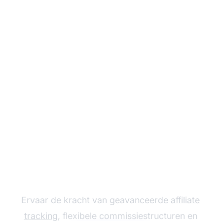
Laat je affiliate
programma groeien
met Post Affiliate Pro
Ervaar de kracht van geavanceerde
affiliate
tracking
, flexibele commissiestructuren en