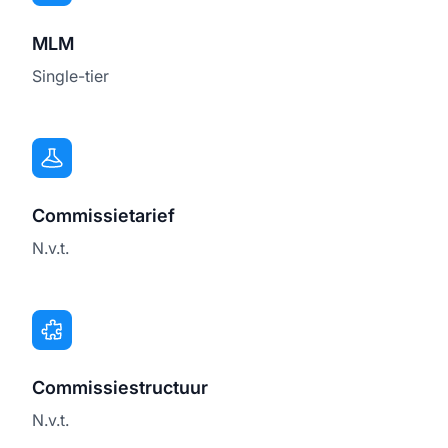
MLM
Single-tier
Commissietarief
N.v.t.
Commissiestructuur
N.v.t.