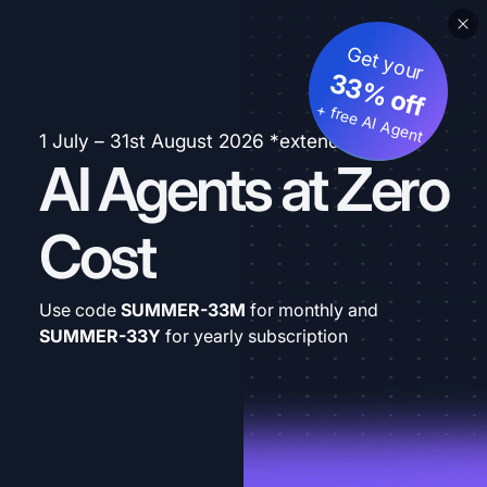
Get your
33% off
+ free AI Agent
1 July – 31st August 2026 *extended
AI Agents at Zero
Cost
Use code
SUMMER-33M
for monthly and
SUMMER-33Y
for yearly subscription