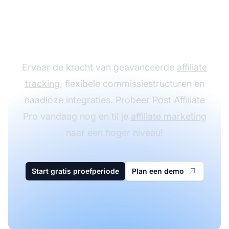
groeien met Post
Affiliate Pro
Ervaar de kracht van geavanceerde
affiliate
tracking
, flexibele commissiestructuren en
naadloze integraties. Probeer Post Affiliate
Pro vandaag nog en til je
affiliate marketing
naar een hoger niveau!
Start gratis proefperiode
Plan een demo