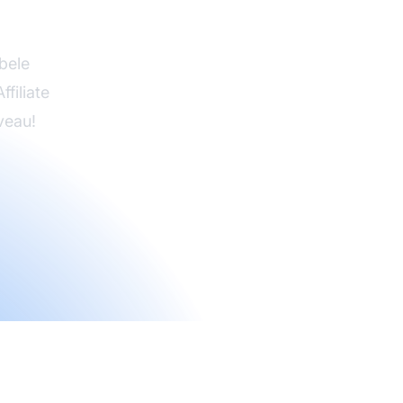
e Pro
ibele
filiate
veau!