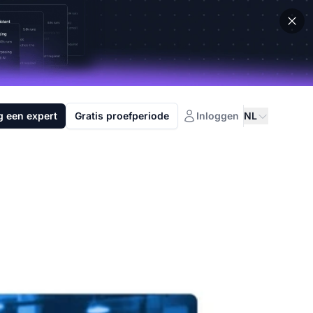
g een expert
Gratis proefperiode
Inloggen
NL