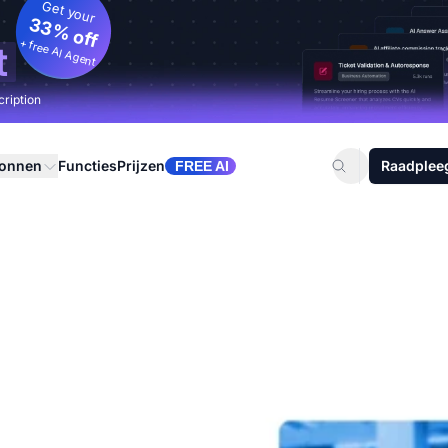
Get your
33% off
+ free AI Agent
t
cription
ronnen
Functies
Prijzen
Raadplee
FREE AI