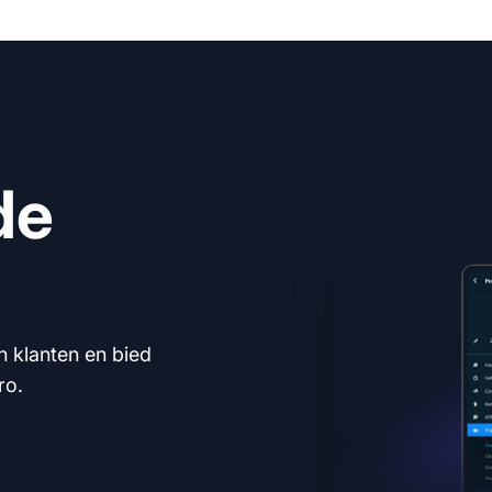
de
n klanten en bied
ro.