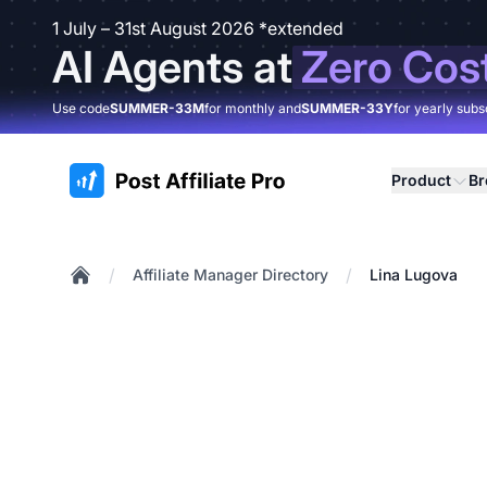
1 July – 31st August 2026 *extended
AI Agents at
Zero Cos
Use code
SUMMER-33M
for monthly and
SUMMER-33Y
for yearly subs
:site.title
Product
B
/
/
Affiliate Manager Directory
Lina Lugova
Home