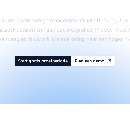
ien met Post Affiliat
aar de kracht van geavanceerde
affiliate tracking
, flex
siestructuren en naadloze integraties. Probeer Post Af
vandaag en til uw affiliate marketing naar een hoger ni
Start gratis proefperiode
Plan een demo