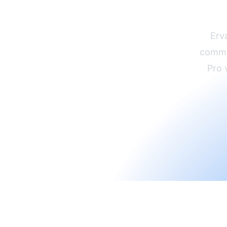
groe
Erv
commis
Pro 