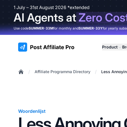
1 July – 31st August 2026 *extended
AI Agents at
Zero Cos
Use code
SUMMER-33M
for monthly and
SUMMER-33Y
for yearly subs
:site.title
Product
B
/
/
Affiliate Programma Directory
Less Annoyin
Home
Woordenlijst
Less Annoying