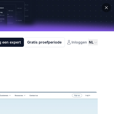
g een expert
Gratis proefperiode
Inloggen
NL