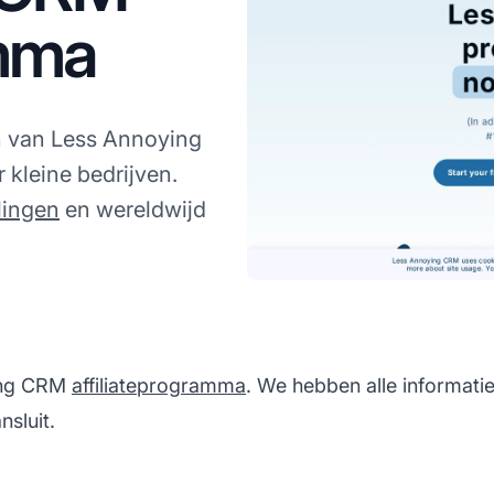
amma
n van Less Annoying
kleine bedrijven.
lingen
en wereldwijd
ying CRM
affiliateprogramma
. We hebben alle informatie
sluit.