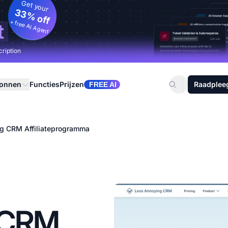
Get your
33% off
+ free AI Agent
t
cription
ronnen
Functies
Prijzen
Raadplee
FREE AI
g CRM Affiliateprogramma
 CRM