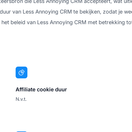
keersbron die Less Annoying CRM accepteert, wat uitl
uur van Less Annoying CRM te bekijken, zodat je weet 
 om het beleid van Less Annoying CRM met betrekking tot 
Affiliate cookie duur
N.v.t.