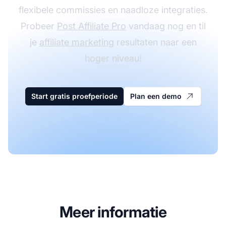
flexibele commissies en naadloze integraties.
Probeer
Post Affiliate Pro
vandaag nog en til
je
affiliate marketing
resultaten naar een
hoger niveau!
Start gratis proefperiode
Plan een demo
Meer informatie