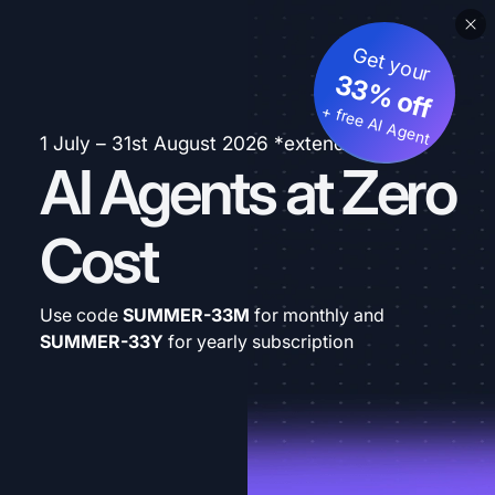
Get your
33% off
+ free AI Agent
1 July – 31st August 2026 *extended
AI Agents at Zero
Cost
Use code
SUMMER-33M
for monthly and
SUMMER-33Y
for yearly subscription