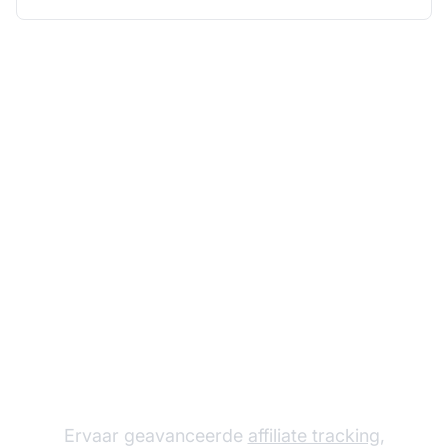
Laat je affiliate
programma groeien
met Post Affiliate Pro
Ervaar geavanceerde
affiliate tracking
,