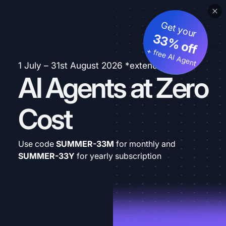
Get your
33% off
+ free AI Agent
1 July – 31st August 2026 *extended
AI Agents at Zero
Cost
Use code
SUMMER-33M
for monthly and
SUMMER-33Y
for yearly subscription