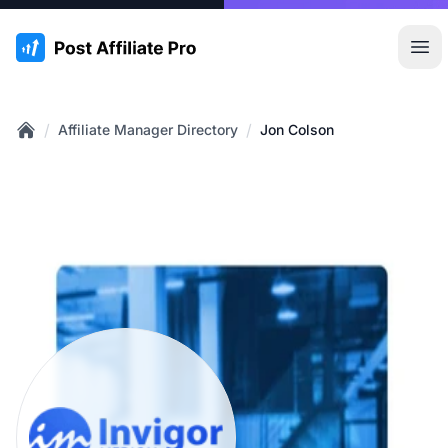
:site.title
Hoo
/
/
Affiliate Manager Directory
Jon Colson
Home