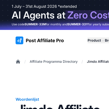
1 July – 31st August 2026 *extended
AI Agents at
Zero Cos
Use code
SUMMER-33M
for monthly and
SUMMER-33Y
for yearly subs
:site.title
Product
B
/
/
Affiliate Programma Directory
Jimdo Affili
Home
Woordenlijst