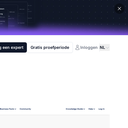
g een expert
Gratis proefperiode
Inloggen
NL