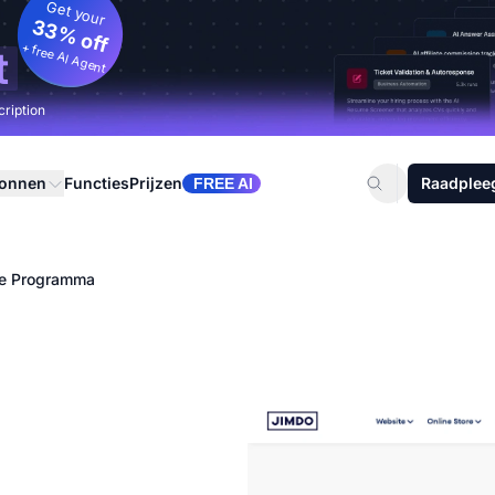
Get your
33% off
+ free AI Agent
t
cription
ronnen
Functies
Prijzen
Raadplee
FREE AI
ate Programma