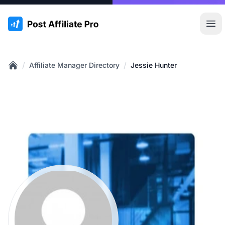
:site.title
Hoo
/
/
Affiliate Manager Directory
Jessie Hunter
Home