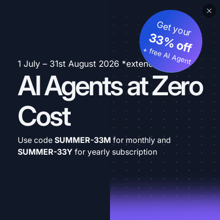
Get your
33% off
+ free AI Agent
1 July – 31st August 2026 *extended
AI Agents at Zero
Cost
Use code
SUMMER-33M
for monthly and
SUMMER-33Y
for yearly subscription