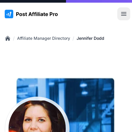
:site.title
Hoo
/
/
Affiliate Manager Directory
Jennifer Dodd
Home