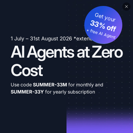
Get your
33% off
+ free AI Agent
1 July – 31st August 2026 *extended
AI Agents at Zero
Cost
Use code
SUMMER-33M
for monthly and
SUMMER-33Y
for yearly subscription