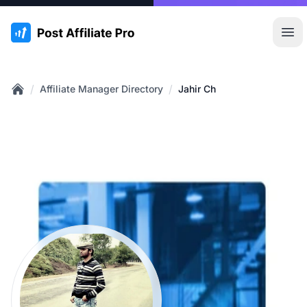
:site.title
Hoo
/
/
Affiliate Manager Directory
Jahir Ch
Home