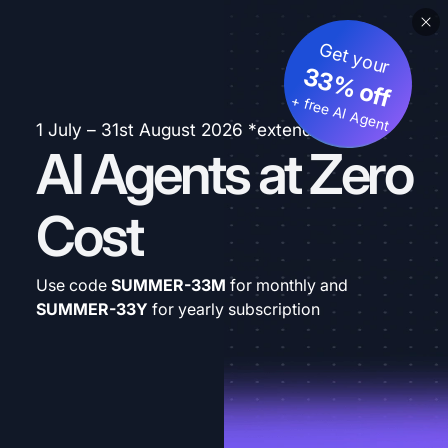
Get your
33% off
+ free AI Agent
1 July – 31st August 2026 *extended
AI Agents at Zero
Cost
Use code
SUMMER-33M
for monthly and
SUMMER-33Y
for yearly subscription